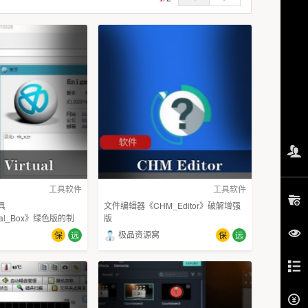
工具软件
工具软件
具
文件编辑器《CHM_Editor》破解增强
tual_Box》绿色版的制
版
极品资源窝
保
远
保
远