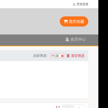
登录管理
我的收藏
会员中心
当前筛选：
清空筛选
PC端
1
/
2
<
>