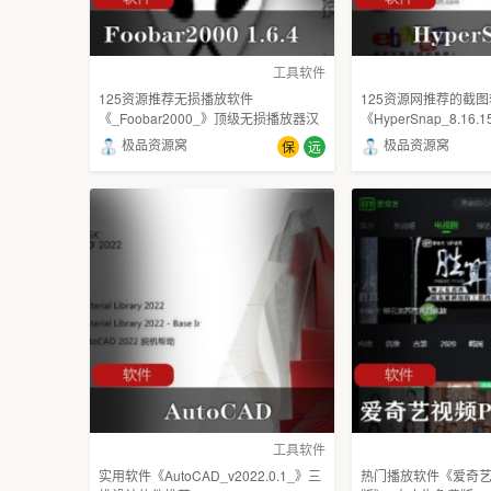
工具软件
125资源推荐无损播放软件
125资源网推荐的截
《_Foobar2000_》顶级无损播放器汉
《HyperSnap_8.16.
化版
费下载哦
极品资源窝
极品资源窝
保
远
工具软件
实用软件《AutoCAD_v2022.0.1_》三
热门播放软件《爱奇艺