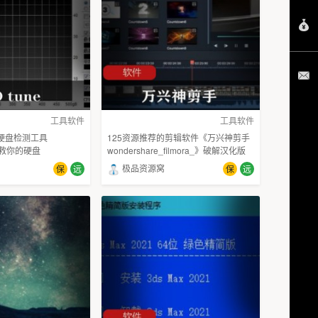
工具软件
工具软件
d硬盘检测工具
125资源推荐的剪辑软件《万兴神剪手
拯救你的硬盘
wondershare_filmora_》破解汉化版
极品资源窝
保
远
保
远