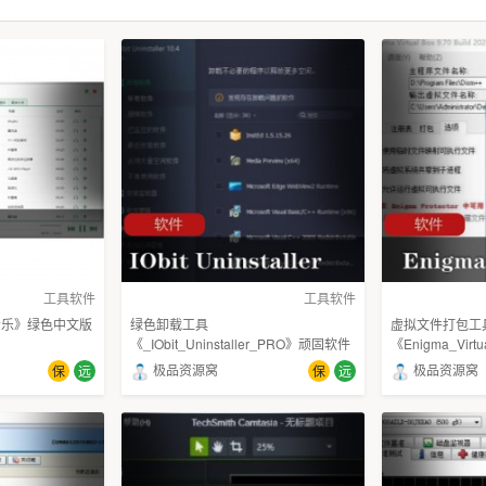
工具软件
工具软件
音乐》绿色中文版
绿色卸载工具
虚拟文件打包工
《_IObit_Uninstaller_PRO》顽固软件
《Enigma_Vir
的克星
作
极品资源窝
极品资源窝
保
远
保
远