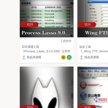
工具软件
实时清理工具
站长工具
《Process_Lasso_9.0.0.338》让你的
《_Wing_FTP_Serve
系统流畅起来
务器软件绿色免费版
极品资源窝
极品资源窝
保
远