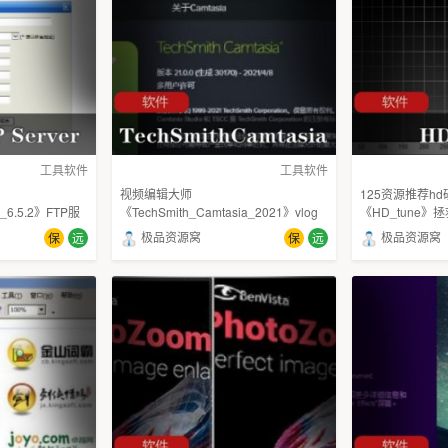
工具软件
工具软件
视频编辑大师
125资源推荐h
r_6.5.2》FTP服
《TechSmith_Camtasia_2021》vlog
《HD_tune》
主必备
极品资源窝
极品资源窝
保
远
保
远