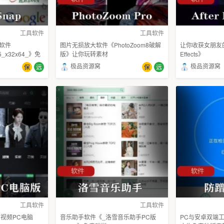
工具软件
工具软件
图软件
图片无损放大软件《PhotoZoom8破解
让你收获女朋友的
15_x32x64_》免
版》让你玩转素材
Effects》
极品资源窝
极品资源窝
保
远
保
远
工具软件
工具软件
视频PC电脑
音乐助手软件《_洛雪音乐助手PC版
PC与安卓双端