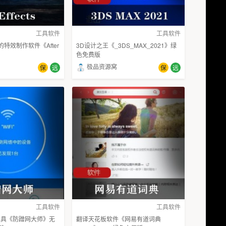
工具软件
工具软件
特效制作软件《After
3D设计之王《_3DS_MAX_2021》绿
色免费版
极品资源窝
保
远
保
远
工具软件
工具软件
工具《防蹭网大师》无
翻译天花板软件《网易有道词典