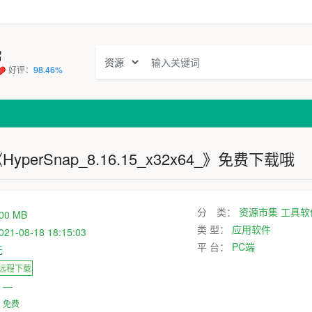
窝
好评：
98.46%
erSnap_8.16.15_x32x64_》免费下载哦
分 类：
资源市集
工具软
00 MB
类 型：
应用软件
021-08-18 18:15:03
平 台：
PC端
无
 远程下载
：
—
：
免费