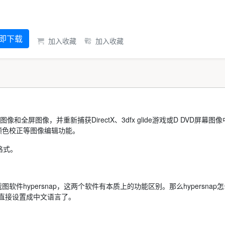
即下载
加入收藏
加入收藏
。
屏图像，并重新捕获DirectX、3dfx glide游戏或D DVD屏幕图
颜色校正等图像编辑功能。
他格式。
件hypersnap，这两个软件有本质上的功能区别。那么hypersnap
以直接设置成中文语言了。