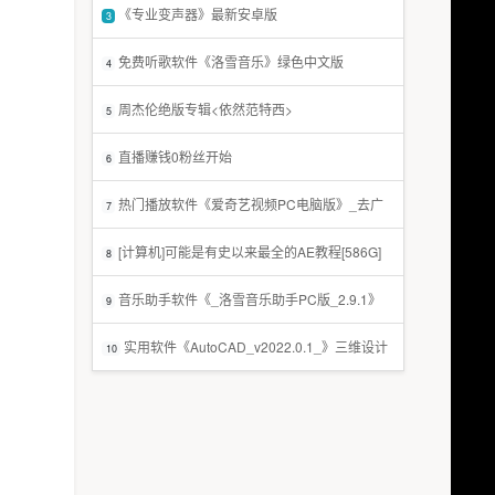
《专业变声器》最新安卓版
3
免费听歌软件《洛雪音乐》绿色中文版
4
周杰伦绝版专辑<依然范特西>
5
直播赚钱0粉丝开始
6
热门播放软件《爱奇艺视频PC电脑版》_去广
7
告免费版
[计算机]可能是有史以来最全的AE教程[586G]
8
音乐助手软件《_洛雪音乐助手PC版_2.9.1》
9
免费赠送
实用软件《AutoCAD_v2022.0.1_》三维设计
10
软件推荐