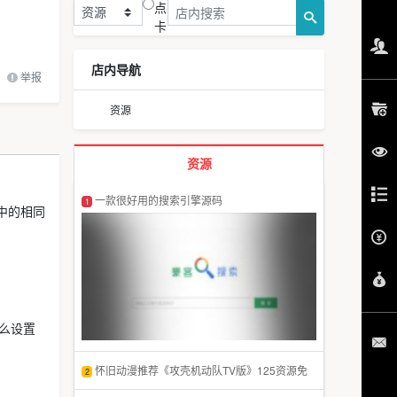
点
卡
店内导航
举报
资源
资源
一款很好用的搜索引擎源码
1
像中的相同
怎么设置
怀旧动漫推荐《攻壳机动队TV版》125资源免
2
费下载