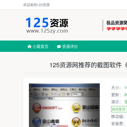
欢迎来到125资源
极品资源
小窝首页
资源评价
125资源网推荐的截图软件《Hyp
大小：
1
更新：
2
演示：
自动发货
移动端
安装费