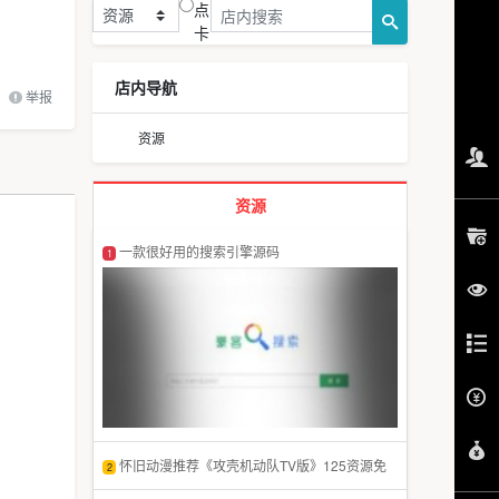
点
卡
店内导航
举报
资源
资源
一款很好用的搜索引擎源码
1
怀旧动漫推荐《攻壳机动队TV版》125资源免
2
费下载