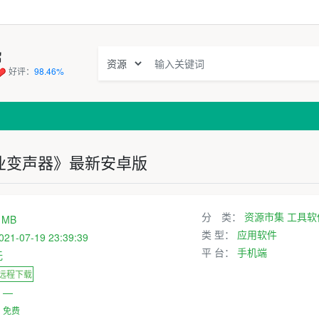
窝
好评：
98.46%
业变声器》最新安卓版
分 类：
资源市集
工具软
 MB
类 型：
应用软件
021-07-19 23:39:39
平 台：
手机端
无
 远程下载
：
—
：
免费