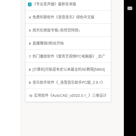
《专业变声器》最新安卓版
3
免费听歌软件《洛雪音乐》绿色中文版
4
周杰伦绝版专辑<依然范特西>
5
直播赚钱0粉丝开始
6
热门播放软件《爱奇艺视频PC电脑版》_去广
7
告免费版
[计算机]可能是有史以来最全的AE教程[586G]
8
音乐助手软件《_洛雪音乐助手PC版_2.9.1》
9
免费赠送
实用软件《AutoCAD_v2022.0.1_》三维设计
10
软件推荐