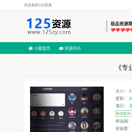
欢迎来到125资源
极品资源
小窝首页
资源评价
《专
大小：
5
更新：
2
演示：
自动发货
移动端
安装费