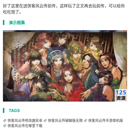
好了这里在送侠客风云传前传，这样玩了正文再去玩前传，可以给你
吃吃饱了。
演示图集
TAGS
侠客风云传修改器安卓
侠客风云传破解版无限
侠客风云传手游单机版
侠客风云传在哪里下载