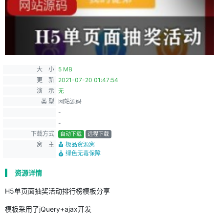
大 小
5 MB
更 新
2021-07-20 01:47:54
演 示
无
类 型
网站源码
-
-
下载方式
自动下载
远程下载
窝 主
极品资源窝
绿色无毒保障
资源详情
H5单页面抽奖活动排行榜模板分享
模板采用了jQuery+ajax开发