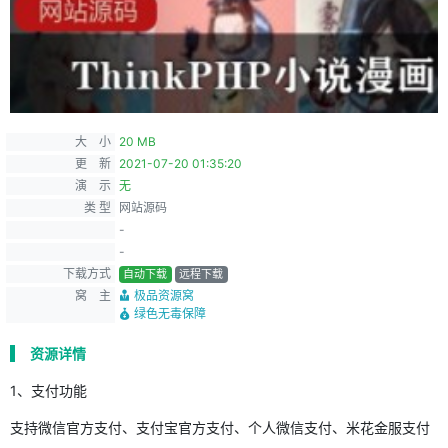
大 小
20 MB
更 新
2021-07-20 01:35:20
演 示
无
类 型
网站源码
-
-
下载方式
自动下载
远程下载
窝 主
极品资源窝
绿色无毒保障
资源详情
1、支付功能
支持微信官方支付、支付宝官方支付、个人微信支付、米花金服支付