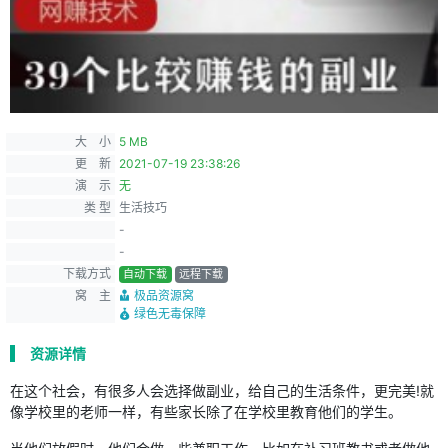
大 小
5 MB
更 新
2021-07-19 23:38:26
演 示
无
类 型
生活技巧
-
-
下载方式
自动下载
远程下载
窝 主
极品资源窝
绿色无毒保障
资源详情
在这个社会，有很多人会选择做副业，给自己的生活条件，更完美!就
像学校里的老师一样，有些家长除了在学校里教育他们的学生。