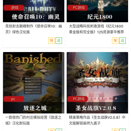
竞技射击巅峰制作《使命召唤10：幽
大型战略科技刺激游戏《纪元1800
灵》绿色汉化版
黄金版和完全版》125资源豪华推荐
保
远
保
远
一款很热门的村庄模拟经营《放逐之
精美策略作品《圣女战旗V2.0.8》中
城》汉化耐玩版
文版解锁画师九酱子