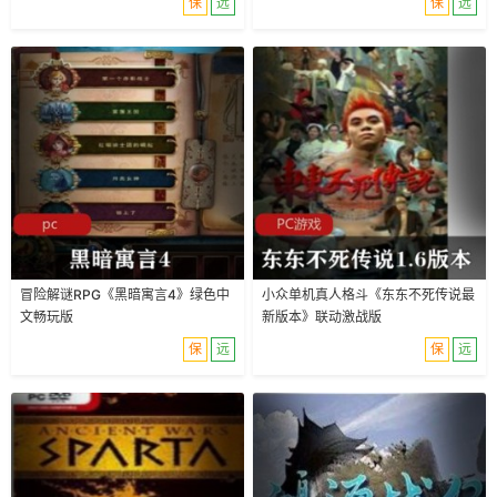
保
远
保
远
冒险解谜RPG《黑暗寓言4》绿色中
小众单机真人格斗《东东不死传说最
文畅玩版
新版本》联动激战版
保
远
保
远