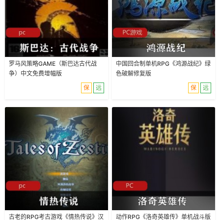
罗马风策略GAME（斯巴达古代战
中国回合制单机RPG《鸿源战纪》绿
争）中文免费增幅版
色破解修复版
保
远
保
远
古老的RPG考古游戏《情热传说》汉
动作RPG《洛奇英雄传》单机战斗版