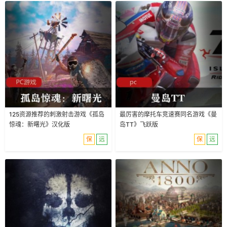
125资源推荐的刺激射击游戏《孤岛
最厉害的摩托车竞速赛同名游戏《曼
惊魂：新曙光》汉化版
岛TT》飞跃版
保
远
保
远