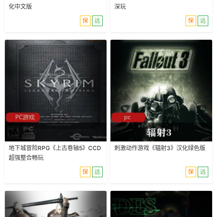
化中文版
深玩
保
远
保
远
地下城冒险RPG《上古卷轴5》CCD
刺激动作游戏《辐射3》汉化绿色版
超强整合畅玩
保
远
保
远