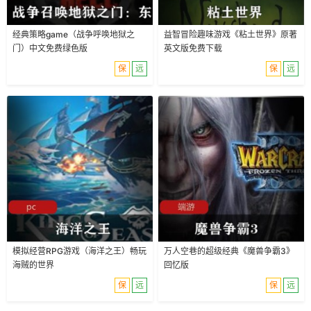
经典策略game（战争呼唤地狱之
益智冒险趣味游戏《粘土世界》原著
门）中文免费绿色版
英文版免费下载
保
远
保
远
模拟经营RPG游戏（海洋之王）畅玩
万人空巷的超级经典《魔兽争霸3》
海贼的世界
回忆版
保
远
保
远