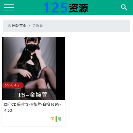
网站首页
金婉萱
国产CD系列TS-金婉萱-自拍 [69V-
4.5G]
保
远