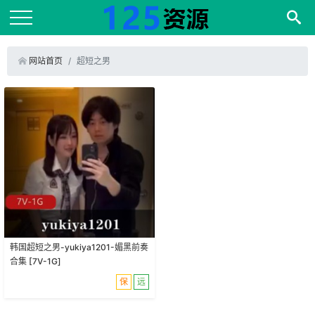
网站首页
超短之男
韩国超短之男-yukiya1201-媚黑前奏
合集 [7V-1G]
保
远