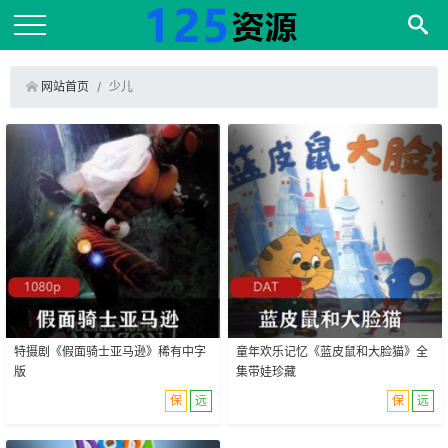
网站首页
少儿
特摄剧《假面骑士亚马逊》稀有中字
童年欢乐记忆《蓝皮鼠和大脸猫》全
版
集带娃珍藏
保
远
保
远