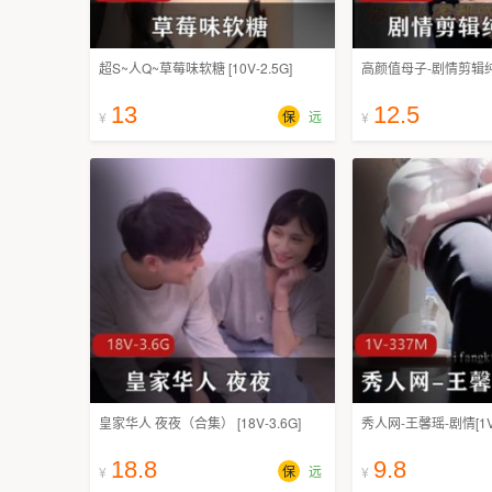
超S~人Q~草莓味软糖 [10V-2.5G]
高颜值母子-剧情剪辑纯爱
13
12.5
保
远
¥
¥
皇家华人 夜夜（合集） [18V-3.6G]
秀人网-王馨瑶-剧情[1V-
18.8
9.8
保
远
¥
¥