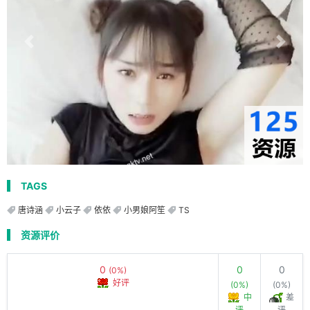
TAGS
唐诗涵
小云子
依依
小男娘阿笙
TS
资源评价
0
0
0
(0%)
好评
(0%)
(0%)
中
差
评
评