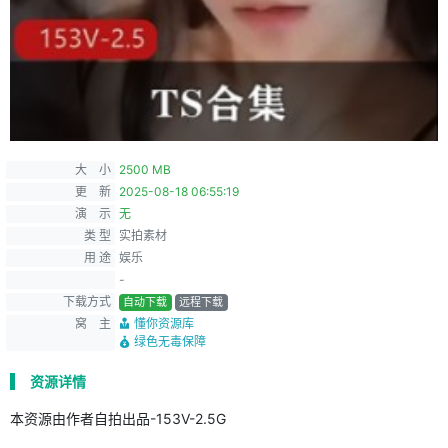
大 小
2500 MB
更 新
2025-08-18 06:55:19
演 示
无
类 型
实拍素材
用 途
娱乐
-
下载方式
自动下载
远程下载
窝 主
懂你资源库
绿色无毒保障
资源详情
本资源由作者自拍出品-153V-2.5G